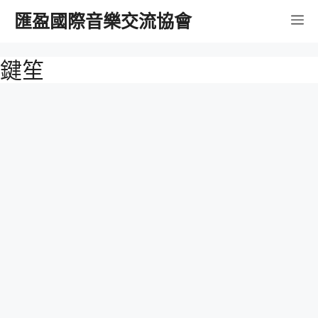
跳
匯盈國際音樂交流協會
選
至
內
單
鍵笙
容