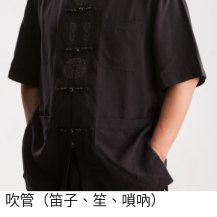
吹管（笛子、笙、嗩吶）