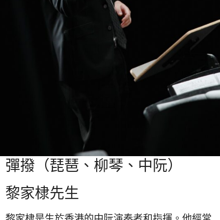
彈撥（琵琶、柳琴、中阮）
黎家棣先生
黎家棣是生於香港的中阮演奏者和指揮。他經常