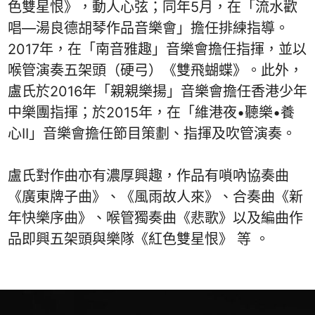
色雙星恨》，動人心弦；同年5月，在「流水歡
唱—湯良德胡琴作品音樂會」擔任排練指導。
2017年，在「南音雅趣」音樂會擔任指揮，並以
喉管演奏五架頭（硬弓）《雙飛蝴蝶》。此外，
盧氏於2016年「親親樂揚」音樂會擔任香港少年
中樂團指揮；於2015年，在「維港夜•聽樂•養
心II」音樂會擔任節目策劃、指揮及吹管演奏。
盧氏對作曲亦有濃厚興趣，作品有嗩吶協奏曲
《廣東牌子曲》、《風雨故人來》、合奏曲《新
年快樂序曲》、喉管獨奏曲《悲歌》以及編曲作
品即興五架頭與樂隊《紅色雙星恨》 等 。