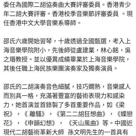
委任為國際二胡協奏曲大賽評審委員。香港青少
年二胡大賽評審。香港校季音樂節評審委員 。現
任香港中文大學音樂系導師。
邵氏六歲開始習琴，十歲透過全國甄選，考入上
海音樂學院附小，先後師從盧建業，林心銘，吳
之瑉教授。並以優異成績畢業於上海音樂學院，
其後任職上海民族樂團演奏家及獨奏演員。
邵氏的二胡演奏音色細膩，技巧嫺熟，音樂感人
而別具一格，充滿著豐富的藝術表現力和感染
力，她首演並首錄製了多首重要作品，如《梁
祝》，《 離騷》，《第二二胡狂想曲》，《蝶戀
花》，《申韻幻想》， 《天山風曲》等。中國近
現代二胡藝術革新大師 孫文明先生的一首具有