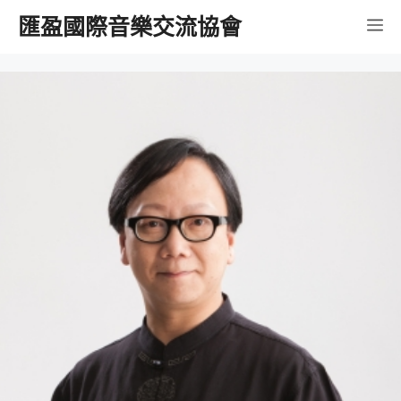
跳
匯盈國際音樂交流協會
選
至
內
單
容