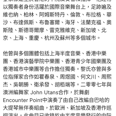
以獨奏者身份活躍於國際音樂舞台上，足跡遍及
維也納、柏林、阿姆斯特丹、倫敦、布拉格、華
沙、布達佩斯、布魯塞爾、海牙、法蘭克福、奧
斯陸、斯德哥爾摩、雷克雅維克、新加坡、北
京、上海、重慶、杭州及蘇州等多個城市。
他曾與多個團體包括上海半度音樂、香港中樂
團、香港演藝學院中樂團、香港青少年國樂團及
香港城市中樂團等合作擔任獨奏。黎氏亦曾與多
位指揮家合作如瞿春泉、周煜國、何文川、周熙
杰、吳朝勝、衛承發、胡栢端等。二零零七年與
澳洲編舞家 John Utans合作，於舞劇
Encounter Point中演奏了由自己改編自巴哈的
大提琴無伴奏組曲，於歐洲、新加坡及香港作巡
迴演出。此曲目已收錄於由半度音樂發行的中阮