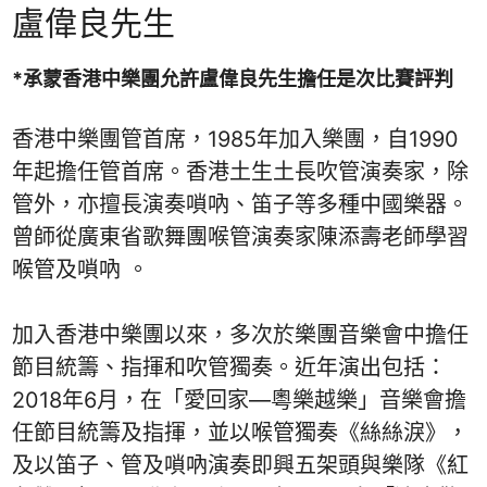
盧偉良先生
*承蒙香港中樂團允許盧偉良先生擔任是次比賽評判
香港中樂團管首席，1985年加入樂團，自1990
年起擔任管首席。香港土生土長吹管演奏家，除
管外，亦擅長演奏嗩吶、笛子等多種中國樂器。
曾師從廣東省歌舞團喉管演奏家陳添壽老師學習
喉管及嗩吶 。
加入香港中樂團以來，多次於樂團音樂會中擔任
節目統籌、指揮和吹管獨奏。近年演出包括：
2018年6月，在「愛回家—粵樂越樂」音樂會擔
任節目統籌及指揮，並以喉管獨奏《絲絲淚》，
及以笛子、管及嗩吶演奏即興五架頭與樂隊《紅