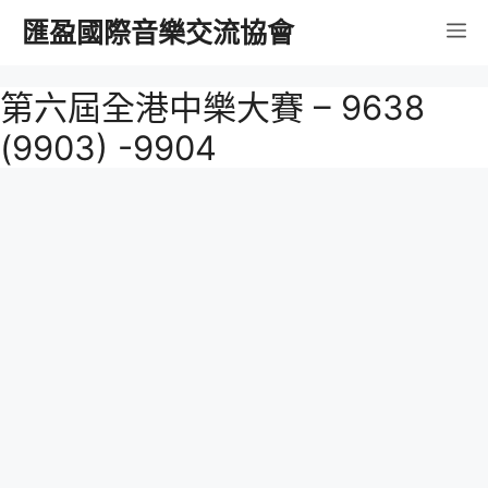
跳
匯盈國際音樂交流協會
選
至
內
單
第六屆全港中樂大賽 – 9638
容
(9903) -9904