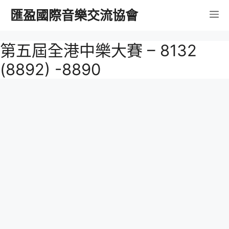
跳
匯盈國際音樂交流協會
選
至
內
單
第五屆全港中樂大賽 – 8132
容
(8892) -8890