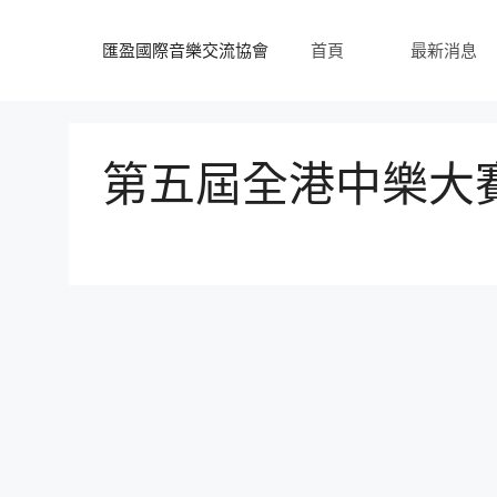
跳
至
匯盈國際音樂交流協會
首頁
最新消息
內
容
第五屆全港中樂大賽 – 