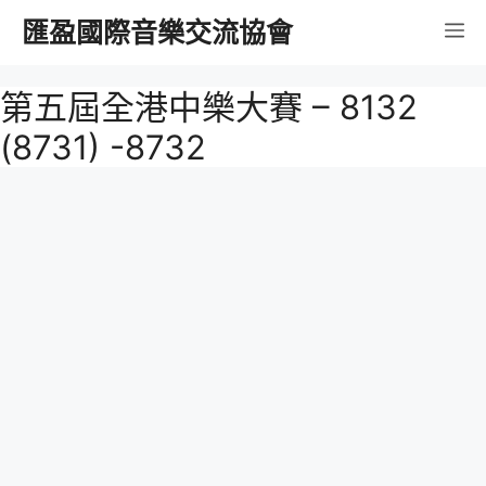
跳
匯盈國際音樂交流協會
選
至
內
單
第五屆全港中樂大賽 – 8132
容
(8731) -8732