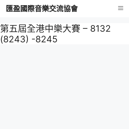
跳
匯盈國際音樂交流協會
選
至
內
單
第五屆全港中樂大賽 – 8132
容
(8243) -8245