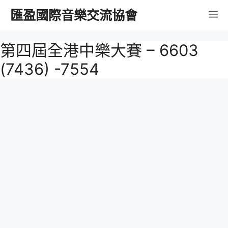
跳
匯盈國際音樂交流協會
選
至
內
單
第四屆全港中樂大賽 – 6603
容
(7436) -7554