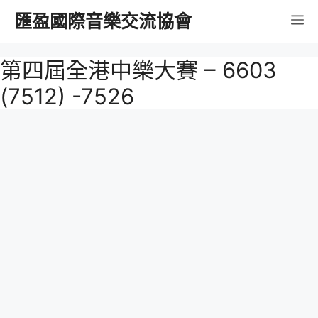
跳
匯盈國際音樂交流協會
選
至
內
單
第四屆全港中樂大賽 – 6603
容
(7512) -7526