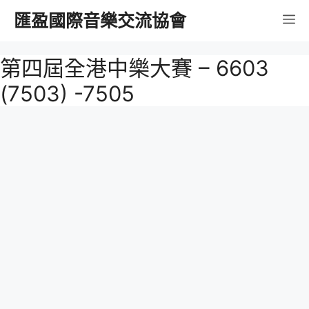
跳
匯盈國際音樂交流協會
選
至
內
單
第四屆全港中樂大賽 – 6603
容
(7503) -7505