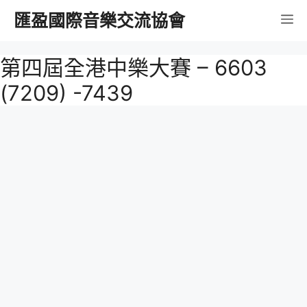
跳
匯盈國際音樂交流協會
選
至
內
單
第四屆全港中樂大賽 – 6603
容
(7209) -7439