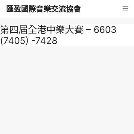
跳
匯盈國際音樂交流協會
選
至
內
單
第四屆全港中樂大賽 – 6603
容
(7405) -7428