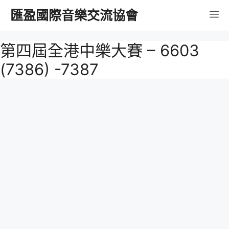
跳
匯盈國際音樂交流協會
選
至
內
單
第四屆全港中樂大賽 – 6603
容
(7386) -7387