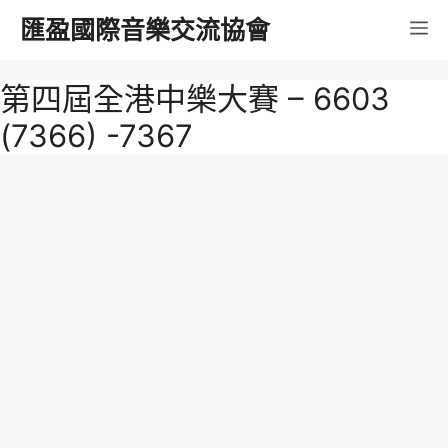
跳
匯盈國際音樂交流協會
選
至
內
單
第四屆全港中樂大賽 – 6603
容
(7366) -7367