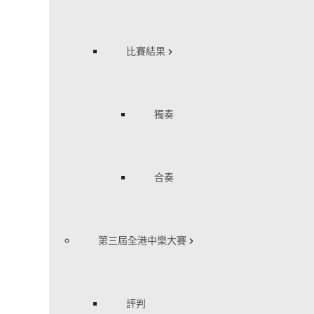
比賽結果
獨奏
合奏
第三屆全港中樂大賽
評判