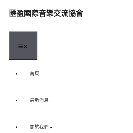
跳
至
匯盈國際音樂交流協會
內
容
選
單
首頁
最新消息
關於我們