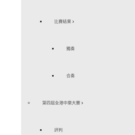
比賽結果
獨奏
合奏
第四屆全港中樂大賽
評判