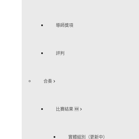
導師獎項
評判
合奏
比賽結果 🆕
實體組別（更新中）