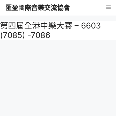
跳
匯盈國際音樂交流協會
選
至
內
單
第四屆全港中樂大賽 – 6603
容
(7085) -7086