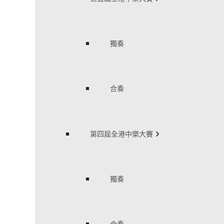
獨奏
合奏
第四屆全港中樂大賽
獨奏
合奏