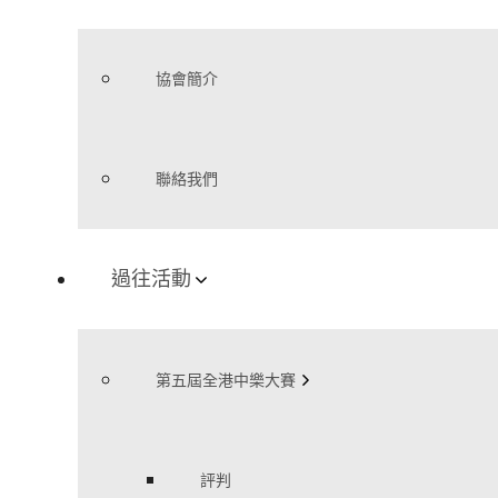
協會簡介
聯絡我們
過往活動
第五屆全港中樂大賽
評判