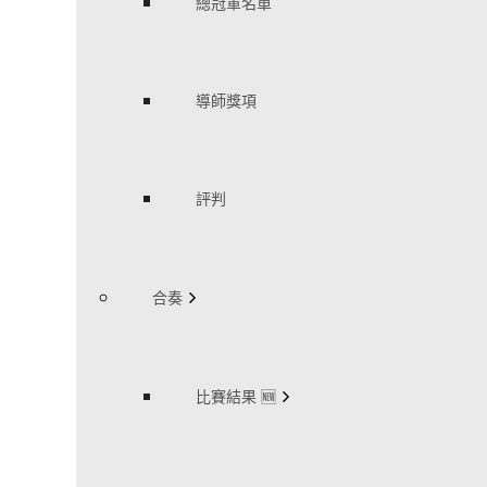
總冠軍名單
導師獎項
評判
合奏
比賽結果 🆕