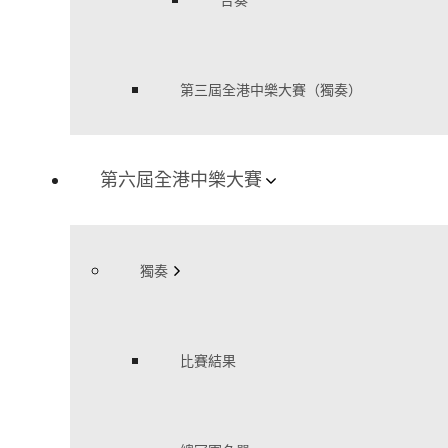
第三屆全港中樂大賽（獨奏）
第六屆全港中樂大賽
獨奏
比賽結果