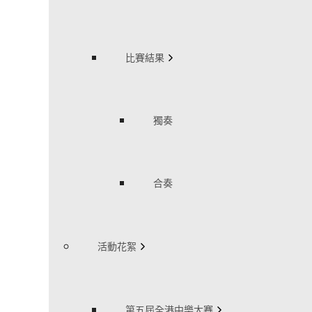
比賽結果
獨奏
合奏
活動花絮
第五屆全港中樂大賽