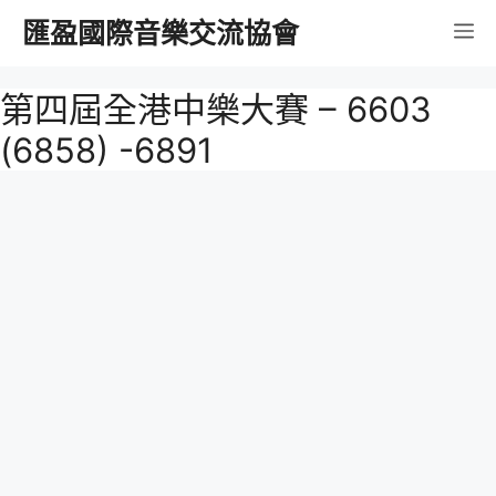
跳
匯盈國際音樂交流協會
選
至
內
單
第四屆全港中樂大賽 – 6603
容
(6858) -6891