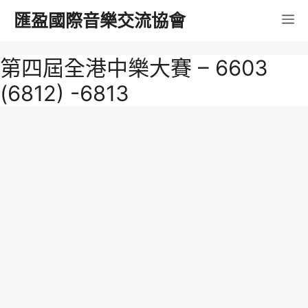
跳
匯盈國際音樂交流協會
選
至
內
單
第四屆全港中樂大賽 – 6603
容
(6812) -6813