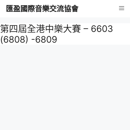
跳
匯盈國際音樂交流協會
選
至
內
單
第四屆全港中樂大賽 – 6603
容
(6808) -6809