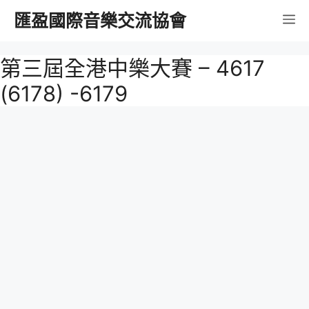
跳
匯盈國際音樂交流協會
選
至
內
單
第三屆全港中樂大賽 – 4617
容
(6178) -6179