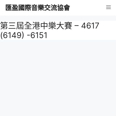
跳
匯盈國際音樂交流協會
選
至
內
單
第三屆全港中樂大賽 – 4617
容
(6149) -6151