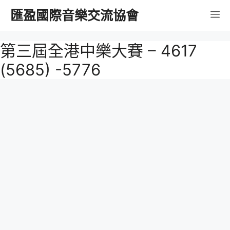
跳
匯盈國際音樂交流協會
選
至
內
單
第三屆全港中樂大賽 – 4617
容
(5685) -5776