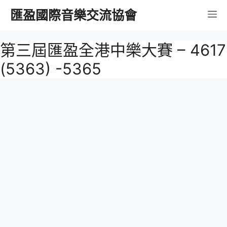
跳
匯盈國際音樂交流協會
選
至
內
單
第三屆匯盈全港中樂大賽 – 4617
容
(5363) -5365