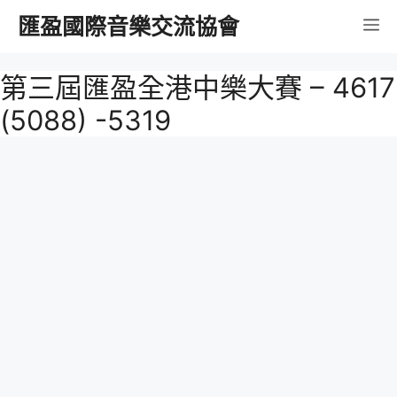
跳
匯盈國際音樂交流協會
選
至
內
單
第三屆匯盈全港中樂大賽 – 4617
容
(5088) -5319