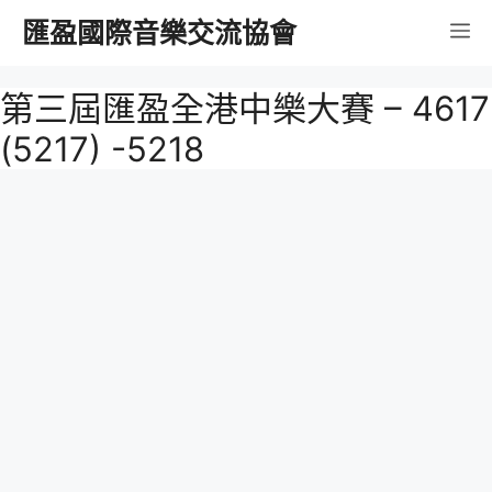
跳
匯盈國際音樂交流協會
選
至
內
單
第三屆匯盈全港中樂大賽 – 4617
容
(5217) -5218