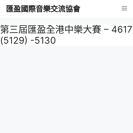
跳
匯盈國際音樂交流協會
選
至
內
單
第三屆匯盈全港中樂大賽 – 4617
容
(5129) -5130