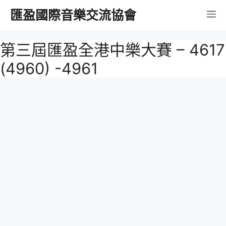
跳
匯盈國際音樂交流協會
選
至
內
單
第三屆匯盈全港中樂大賽 – 4617
容
(4960) -4961