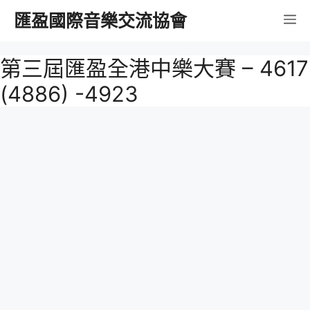
跳
匯盈國際音樂交流協會
選
至
內
單
第三屆匯盈全港中樂大賽 – 4617
容
(4886) -4923