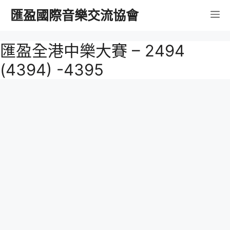
跳
匯盈國際音樂交流協會
選
至
內
單
匯盈全港中樂大賽 – 2494
容
(4394) -4395