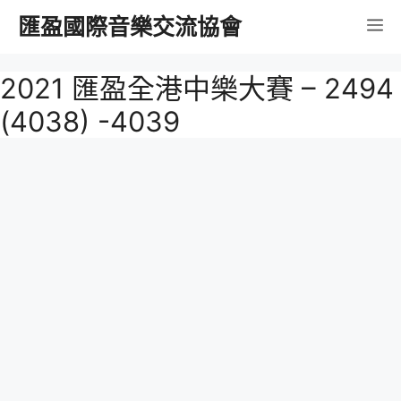
跳
匯盈國際音樂交流協會
選
至
內
單
2021 匯盈全港中樂大賽 – 2494
容
(4038) -4039