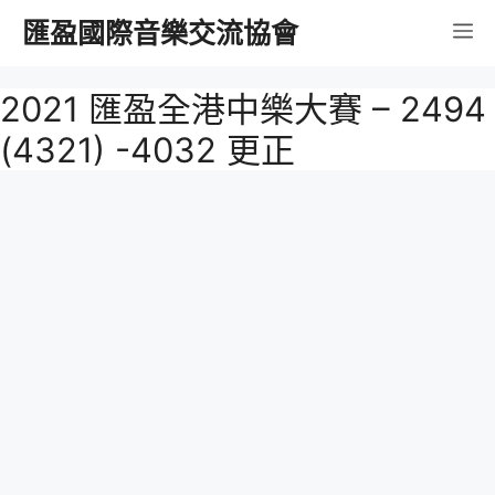
跳
匯盈國際音樂交流協會
選
至
內
單
2021 匯盈全港中樂大賽 – 2494
容
(4321) -4032 更正