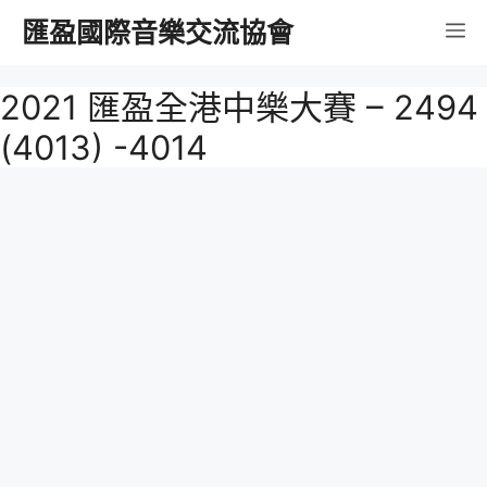
跳
匯盈國際音樂交流協會
選
至
內
單
2021 匯盈全港中樂大賽 – 2494
容
(4013) -4014