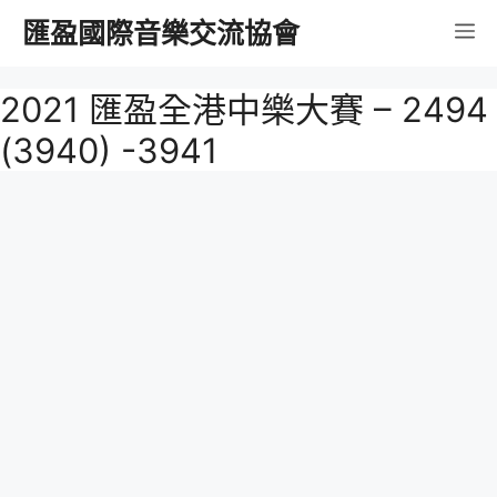
跳
匯盈國際音樂交流協會
選
至
內
單
2021 匯盈全港中樂大賽 – 2494
容
(3940) -3941