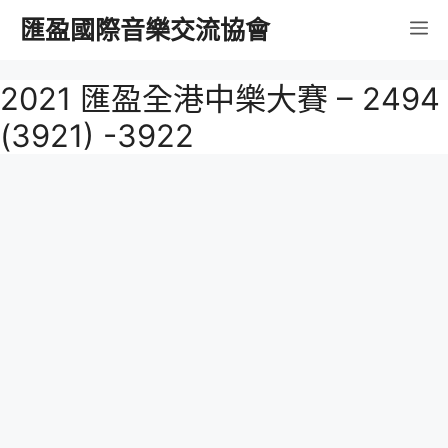
跳
匯盈國際音樂交流協會
選
至
內
單
2021 匯盈全港中樂大賽 – 2494
容
(3921) -3922