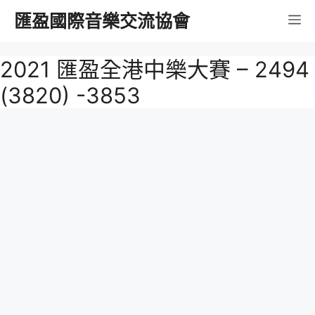
跳
匯盈國際音樂交流協會
選
至
內
單
2021 匯盈全港中樂大賽 – 2494
容
(3820) -3853