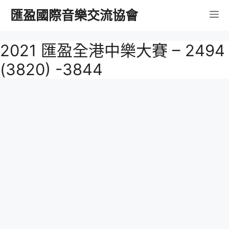
跳
匯盈國際音樂交流協會
選
至
內
單
2021 匯盈全港中樂大賽 – 2494
容
(3820) -3844