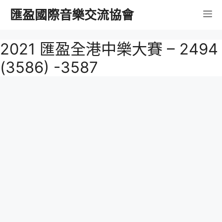
跳
匯盈國際音樂交流協會
選
至
內
單
2021 匯盈全港中樂大賽 – 2494
容
(3586) -3587