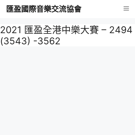
跳
匯盈國際音樂交流協會
選
至
內
單
2021 匯盈全港中樂大賽 – 2494
容
(3543) -3562