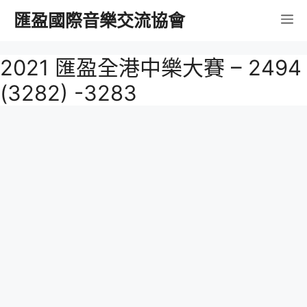
跳
匯盈國際音樂交流協會
選
至
內
單
2021 匯盈全港中樂大賽 – 2494
容
(3282) -3283