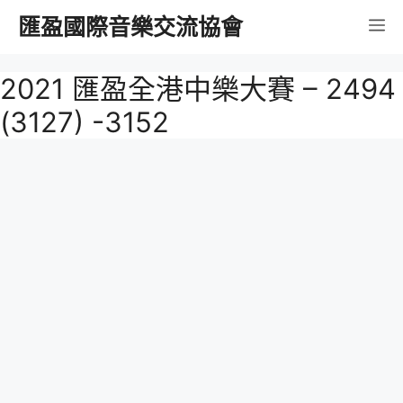
跳
匯盈國際音樂交流協會
選
至
內
單
2021 匯盈全港中樂大賽 – 2494
容
(3127) -3152