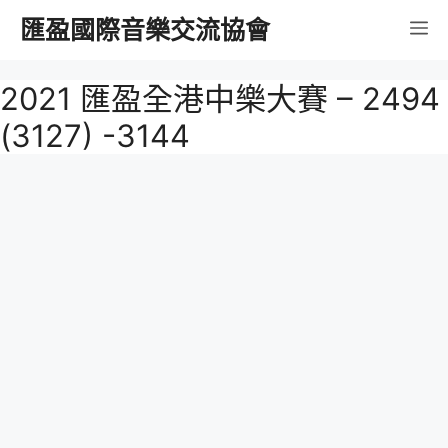
跳
匯盈國際音樂交流協會
選
至
內
單
2021 匯盈全港中樂大賽 – 2494
容
(3127) -3144