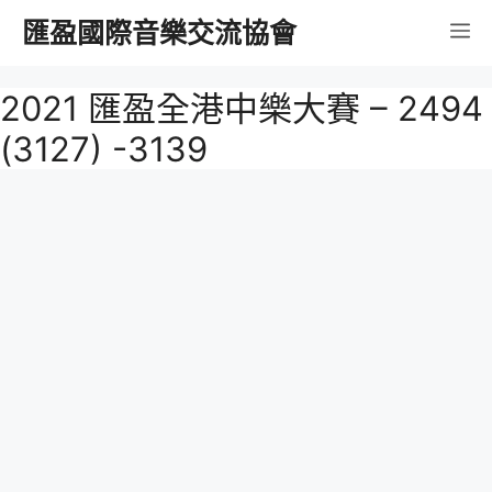
跳
匯盈國際音樂交流協會
選
至
內
單
2021 匯盈全港中樂大賽 – 2494
容
(3127) -3139