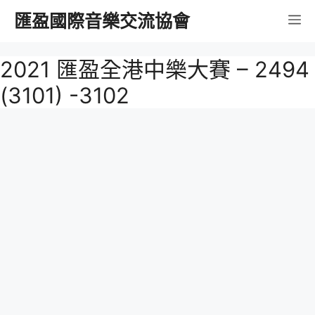
跳
匯盈國際音樂交流協會
選
至
內
單
2021 匯盈全港中樂大賽 – 2494
容
(3101) -3102