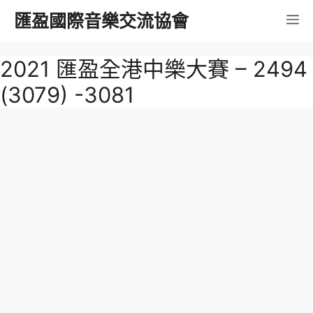
跳
匯盈國際音樂交流協會
選
至
內
單
2021 匯盈全港中樂大賽 – 2494
容
(3079) -3081