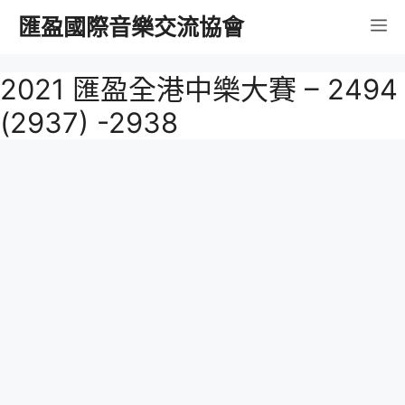
跳
匯盈國際音樂交流協會
選
至
內
單
2021 匯盈全港中樂大賽 – 2494
容
(2937) -2938