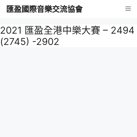
跳
匯盈國際音樂交流協會
選
至
內
單
2021 匯盈全港中樂大賽 – 2494
容
(2745) -2902