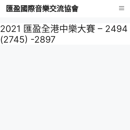
跳
匯盈國際音樂交流協會
選
至
內
單
2021 匯盈全港中樂大賽 – 2494
容
(2745) -2897