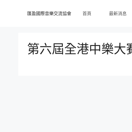
跳
至
匯盈國際音樂交流協會
首頁
最新消息
內
容
第六屆全港中樂大賽 – 9