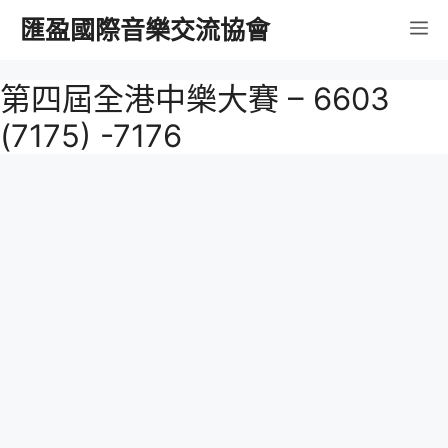
跳
匯盈國際音樂交流協會
選
至
內
單
第四屆全港中樂大賽 – 6603
容
(7175) -7176